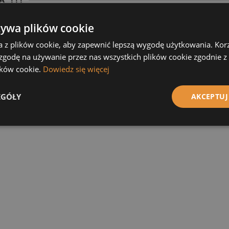
a dostawa na terenie Polski dla każdego zamówienia powyżej 8.
żywa plików cookie
 dostawa (Spedycja - przesyłki paletowe) już od 8 000,00 zł.
a z plików cookie, aby zapewnić lepszą wygodę użytkowania. Korzy
 zgodę na używanie przez nas wszystkich plików cookie zgodnie 
lików cookie.
Dowiedz się więcej
EGÓŁY
AKCEPTUJ