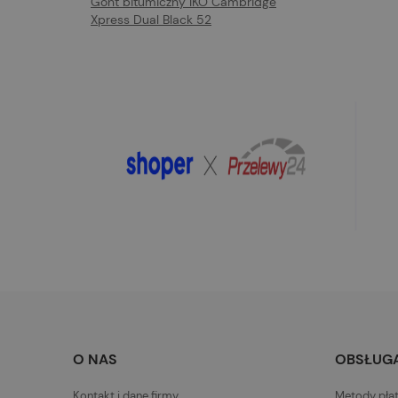
Gont bitumiczny IKO Cambridge
Xpress Dual Black 52
O NAS
OBSŁUGA
Kontakt i dane firmy
Metody pła