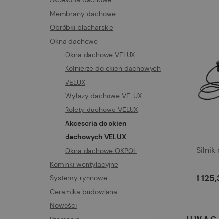
Akcesoria dachowe
Membrany dachowe
Obróbki blacharskie
Okna dachowe
Okna dachowe VELUX
Kołnierze do okien dachowych
VELUX
Wyłazy dachowe VELUX
Rolety dachowe VELUX
Akcesoria do okien
dachowych VELUX
Silni
Okna dachowe OKPOL
Kominki wentylacyjne
1 125,
Systemy rynnowe
Ceramika budowlana
Nowości
UWAGA