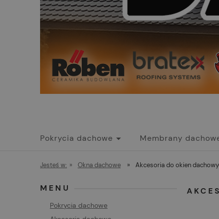
Pokrycia dachowe
Membrany dachow
Promocje
Jesteś w:
»
Okna dachowe
»
Akcesoria do okien dachow
MENU
AKCE
Pokrycia dachowe