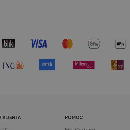
 KLIENTA
POMOC
tności
Regulamin sklepu