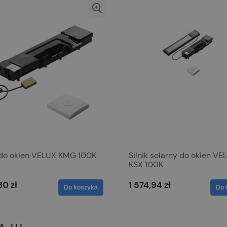
k do okien VELUX KMG 100K
Silnik solarny do okien VE
KSX 100K
30 zł
1 574,94 zł
Do koszyka
Do 
 !!!