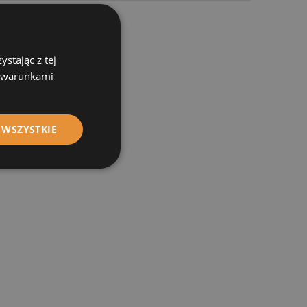
000 zł brutto.
stając z tej
z warunkami
 WSZYSTKIE