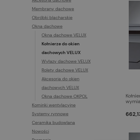
Akcesoria dachowe
Membrany dachowe
Obróbki blacharskie
Okna dachowe
Okna dachowe VELUX
Kołnierze do okien
dachowych VELUX
Wyłazy dachowe VELUX
Rolety dachowe VELUX
Akcesoria do okien
dachowych VELUX
Kołni
Okna dachowe OKPOL
wymia
Kominki wentylacyjne
662,13
Systemy rynnowe
Ceramika budowlana
Nowości