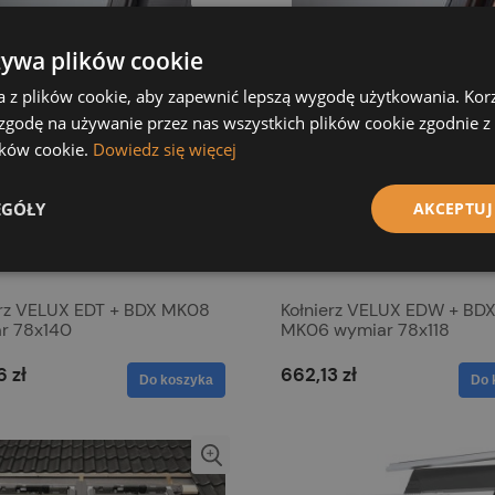
żywa plików cookie
a z plików cookie, aby zapewnić lepszą wygodę użytkowania. Korzy
 zgodę na używanie przez nas wszystkich plików cookie zgodnie 
lików cookie.
Dowiedz się więcej
EGÓŁY
AKCEPTUJ
erz VELUX EDT + BDX MK08
Kołnierz VELUX EDW + BD
r 78x140
MK06 wymiar 78x118
6 zł
662,13 zł
Do koszyka
Do 