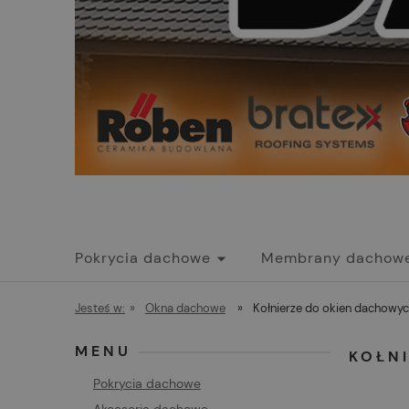
Pokrycia dachowe
Membrany dachow
Promocje
Jesteś w:
»
Okna dachowe
»
Kołnierze do okien dachowy
MENU
KOŁN
Pokrycia dachowe