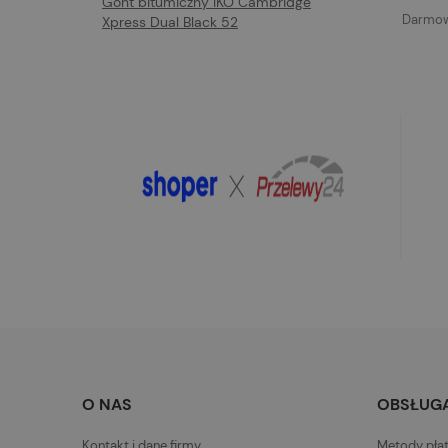
Gont bitumiczny IKO Cambridge
Darmowa
Xpress Dual Black 52
O NAS
OBSŁUGA
Kontakt i dane firmy
Metody pła