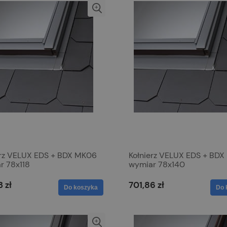
erz VELUX EDS + BDX MK06
Kołnierz VELUX EDS + BD
r 78x118
wymiar 78x140
 zł
701,86 zł
Do koszyka
Do 