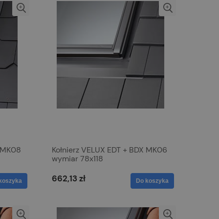
X MK08
Kołnierz VELUX EDT + BDX MK06
wymiar 78x118
662,13 zł
koszyka
Do koszyka