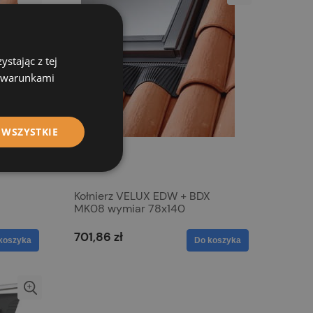
stając z tej
z warunkami
 WSZYSTKIE
X
Kołnierz VELUX EDW + BDX
MK08 wymiar 78x140
701,86 zł
koszyka
Do koszyka