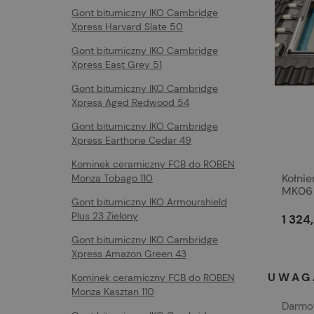
Gont bitumiczny IKO Cambridge
Xpress Harvard Slate 50
Gont bitumiczny IKO Cambridge
Xpress East Grey 51
Gont bitumiczny IKO Cambridge
Xpress Aged Redwood 54
Gont bitumiczny IKO Cambridge
Xpress Earthone Cedar 49
Kominek ceramiczny FCB do ROBEN
Kołni
Monza Tobago 110
MK06 
Gont bitumiczny IKO Armourshield
Plus 23 Zielony
1 324,
Gont bitumiczny IKO Cambridge
Xpress Amazon Green 43
UWAGA
Kominek ceramiczny FCB do ROBEN
Monza Kasztan 110
Darmow