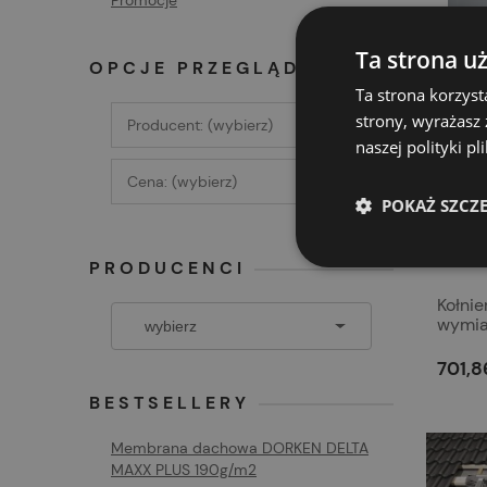
Promocje
Ta strona u
OPCJE PRZEGLĄDANIA
Ta strona korzyst
strony, wyrażasz
Producent: (wybierz)
naszej polityki p
Cena: (wybierz)
POKAŻ SZCZ
PRODUCENCI
Kołni
wymia
701,8
BESTSELLERY
Membrana dachowa DORKEN DELTA
MAXX PLUS 190g/m2