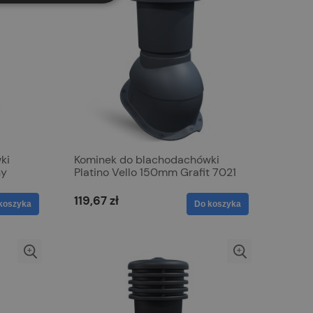
ki
Kominek do blachodachówki
ny
Platino Vello 150mm Grafit 7021
119,67 zł
koszyka
Do koszyka