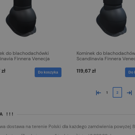
ek do blachodachówki
Kominek do blachodachów
inavia Finnera Venecja
Scandinavia Finnera Vene
 Czarny 9005
150mm Grafit 7021
 zł
119,67 zł
Do koszyka
Do 
«
»
1
2
 !!!
a dostawa na terenie Polski dla każdego zamówienia powyżej 8.