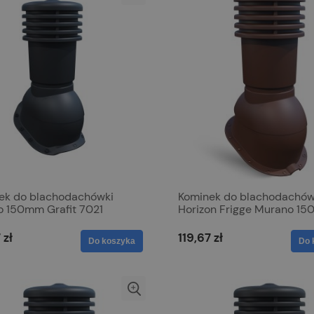
ek do blachodachówki
Kominek do blachodachów
o 150mm Grafit 7021
Horizon Frigge Murano 1
Brąz 8017
 zł
119,67 zł
Do koszyka
Do 