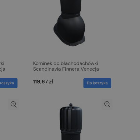
ki
Kominek do blachodachówki
cja
Scandinavia Finnera Venecja
150mm Czarny 9005
119,67 zł
koszyka
Do koszyka