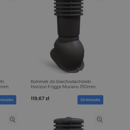
ki
Kominek do blachodachówki
50mm
Horizon Frigge Murano 150mm
Brąz 8019
119,67 zł
koszyka
Do koszyka