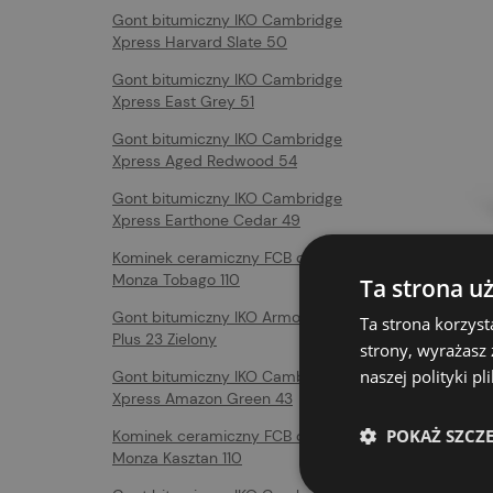
Gont bitumiczny IKO Cambridge
Xpress Harvard Slate 50
Gont bitumiczny IKO Cambridge
Xpress East Grey 51
Gont bitumiczny IKO Cambridge
Xpress Aged Redwood 54
Gont bitumiczny IKO Cambridge
Xpress Earthone Cedar 49
Kominek ceramiczny FCB do ROBEN
Komin
Monza Tobago 110
Ta strona u
Horiz
Gont bitumiczny IKO Armourshield
Grafit
Ta strona korzyst
Plus 23 Zielony
119,67
strony, wyrażasz
naszej polityki p
Gont bitumiczny IKO Cambridge
Xpress Amazon Green 43
POKAŻ SZCZ
Kominek ceramiczny FCB do ROBEN
Monza Kasztan 110