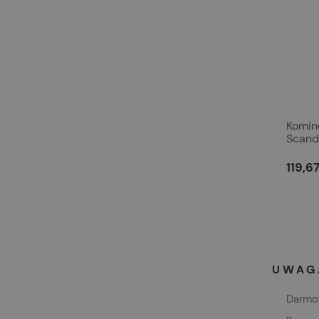
Komin
Scand
150mm
119,67
UWAGA
Darmow