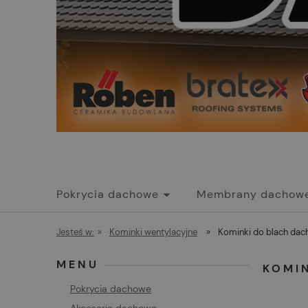
Pokrycia dachowe
Membrany dachow
Promocje
Jesteś w:
»
Kominki wentylacyjne
»
Kominki do blach da
MENU
KOMI
Pokrycia dachowe