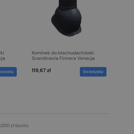
ki
Kominek do blachodachówki
cja
Scandinavia Finnera Venecja
150mm Grafit 7021
119,67 zł
koszyka
Do koszyka
000 zł brutto.