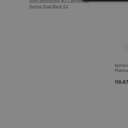
Gont bitumiczny IKO Cambridge
Xpress Dual Black 52
Komin
Plati
119,67