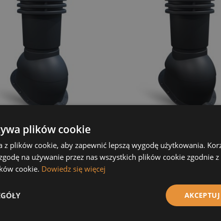
ek do blachodachówki
Kominek do blachodachów
żywa plików cookie
on Frigge Murano 150mm
Horizon Frigge Murano Cz
 7021
150mm 9005
a z plików cookie, aby zapewnić lepszą wygodę użytkowania. Korzy
 zł
119,67 zł
 zgodę na używanie przez nas wszystkich plików cookie zgodnie 
Do koszyka
Do 
lików cookie.
Dowiedz się więcej
EGÓŁY
AKCEPTUJ