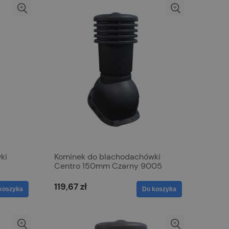
ki
Kominek do blachodachówki
Centro 150mm Czarny 9005
119,67 zł
koszyka
Do koszyka