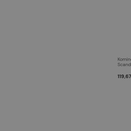
Komin
Scand
150mm
119,67