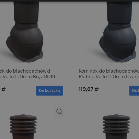
ek do blachodachówki
Kominek do blachodachów
no Vello 150mm Brąz 8019
Platino Vello 150mm Czar
9005
 zł
119,67 zł
Do koszyka
Do 