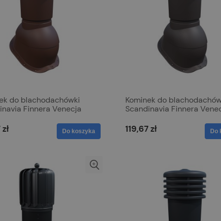
ek do blachodachówki
Kominek do blachodachów
inavia Finnera Venecja
Scandinavia Finnera Vene
 Brąz 8017
150mm Brąz 8019
 zł
119,67 zł
Do koszyka
Do 