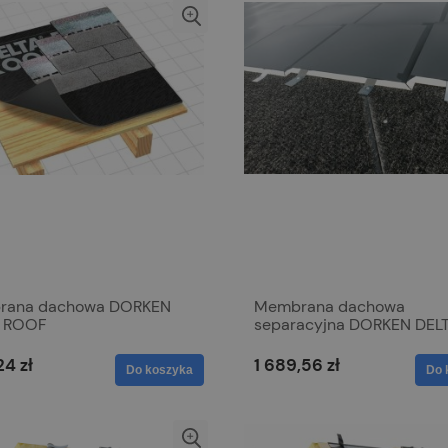
rana dachowa DORKEN
Membrana dachowa
A ROOF
separacyjna DORKEN DEL
TRELA PLUS 380g/m2
24 zł
1 689,56 zł
Do koszyka
Do 