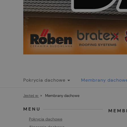
Pokrycia dachowe
Membrany dachow
Promocje
Jesteś w:
»
Membrany dachowe
MENU
MEMB
Pokrycia dachowe