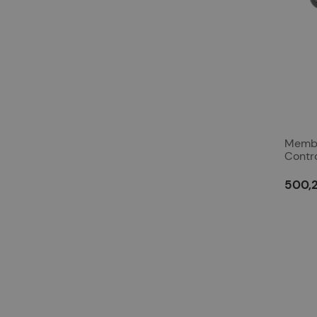
Membr
Contr
500,2