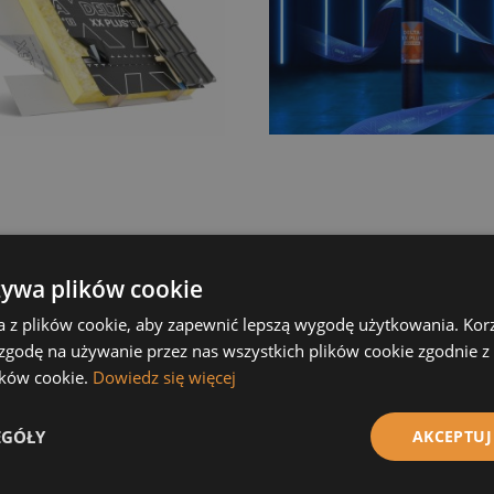
rana dachowa DORKEN
Membrana dachowa DOR
żywa plików cookie
 XX PLUS STRONG
DELTA XX PLUS UNIVERSA
m2
150g/m2
a z plików cookie, aby zapewnić lepszą wygodę użytkowania. Korzy
67 zł
723,01 zł
 zgodę na używanie przez nas wszystkich plików cookie zgodnie 
Do koszyka
Do 
lików cookie.
Dowiedz się więcej
EGÓŁY
AKCEPTUJ