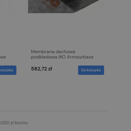
Membrana dachowa
ase
podkładowa IKO Armourbase
STICK
582,72 zł
koszyka
Do koszyka
000 zł brutto.