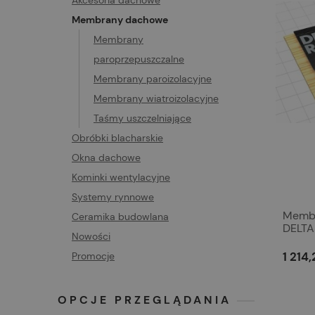
Akcesoria dachowe
Membrany dachowe
Membrany
paroprzepuszczalne
Membrany paroizolacyjne
Membrany wiatroizolacyjne
Taśmy uszczelniające
Obróbki blacharskie
Okna dachowe
Kominki wentylacyjne
Systemy rynnowe
Memb
Ceramika budowlana
DELT
Nowości
1 214,
Promocje
OPCJE PRZEGLĄDANIA