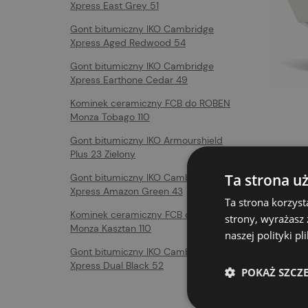
Xpress East Grey 51
Gont bitumiczny IKO Cambridge
Xpress Aged Redwood 54
Gont bitumiczny IKO Cambridge
Xpress Earthone Cedar 49
Kominek ceramiczny FCB do ROBEN
Monza Tobago 110
Gont bitumiczny IKO Armourshield
Plus 23 Zielony
Memb
Ta strona u
Gont bitumiczny IKO Cambridge
DELTA
Xpress Amazon Green 43
180g/
Ta strona korzyst
1 149,
Kominek ceramiczny FCB do ROBEN
strony, wyrażasz
Monza Kasztan 110
naszej polityki p
Gont bitumiczny IKO Cambridge
Xpress Dual Black 52
POKAŻ SZCZ