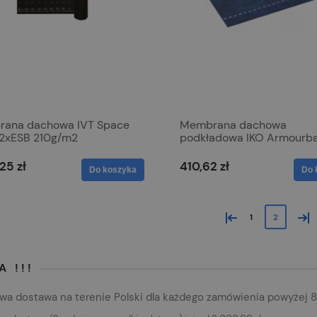
ana dachowa IVT Space
Membrana dachowa
r 2xESB 210g/m2
podkładowa IKO Armourb
GO 30m2
25 zł
410,62 zł
Do koszyka
Do 
«
»
1
2
 !!!
a dostawa na terenie Polski dla każdego zamówienia powyżej 8.