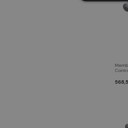
Membr
Contr
568,5