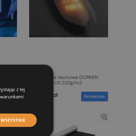
KEN
Membrana dachowa DORKEN
L
THERM PLUS 220g/m2
stając z tej
1 394,25 zł
z warunkami
koszyka
Do koszyka
 WSZYSTKIE