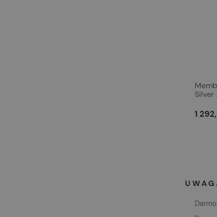
Membr
Silve
1 292,
UWAGA
Darmow