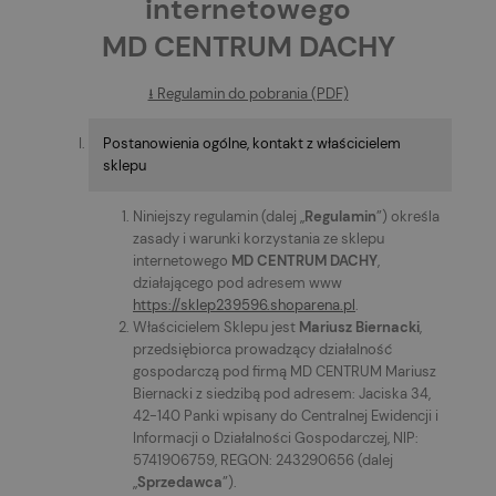
internetowego
MD CENTRUM DACHY
⭳ Regulamin do pobrania (PDF)
Postanowienia ogólne, kontakt z właścicielem
sklepu
Niniejszy regulamin (dalej „
Regulamin
”) określa
zasady i warunki korzystania ze sklepu
internetowego
MD CENTRUM DACHY
,
działającego pod adresem www
https://sklep239596.shoparena.pl
.
Właścicielem Sklepu jest
Mariusz Biernacki
,
przedsiębiorca prowadzący działalność
gospodarczą pod firmą MD CENTRUM Mariusz
Biernacki z siedzibą pod adresem: Jaciska 34,
42-140 Panki wpisany do Centralnej Ewidencji i
Informacji o Działalności Gospodarczej, NIP:
5741906759, REGON: 243290656 (dalej
„
Sprzedawca
”).