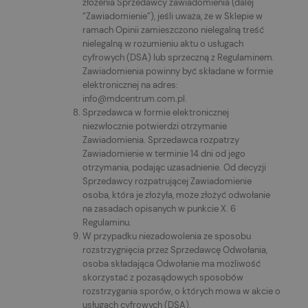
złożenia Sprzedawcy zawiadomienia (dalej
“Zawiadomienie”), jeśli uważa, że w Sklepie w
ramach Opinii zamieszczono nielegalną treść
nielegalną w rozumieniu aktu o usługach
cyfrowych (DSA) lub sprzeczną z Regulaminem.
Zawiadomienia powinny być składane w formie
elektronicznej na adres:
info@mdcentrum.com.pl.
Sprzedawca w formie elektronicznej
niezwłocznie potwierdzi otrzymanie
Zawiadomienia. Sprzedawca rozpatrzy
Zawiadomienie w terminie 14 dni od jego
otrzymania, podając uzasadnienie. Od decyzji
Sprzedawcy rozpatrującej Zawiadomienie
osoba, która je złożyła, może złożyć odwołanie
na zasadach opisanych w punkcie X. 6
Regulaminu.
W przypadku niezadowolenia ze sposobu
rozstrzygnięcia przez Sprzedawcę Odwołania,
osoba składająca Odwołanie ma możliwość
skorzystać z pozasądowych sposobów
rozstrzygania sporów, o których mowa w akcie o
usługach cyfrowych (DSA).