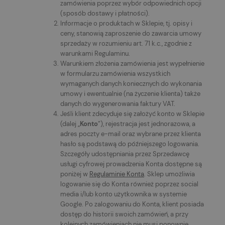
zamówienia poprzez wybór odpowiednich opcji
(sposób dostawy i płatności).
Informacje o produktach w Sklepie, tj. opisy i
ceny, stanowią zaproszenie do zawarcia umowy
sprzedaży w rozumieniu art. 71 k.c., zgodnie z
warunkami Regulaminu.
Warunkiem złożenia zamówienia jest wypełnienie
w formularzu zamówienia wszystkich
wymaganych danych koniecznych do wykonania
umowy i ewentualnie (na życzenie klienta) także
danych do wygenerowania faktury VAT.
Jeśli klient zdecyduje się założyć konto w Sklepie
(dalej „
Konto
”), rejestracja jest jednorazowa, a
adres poczty e-mail oraz wybrane przez klienta
hasło są podstawą do późniejszego logowania.
Szczegóły udostępniania przez Sprzedawcę
usługi cyfrowej prowadzenia Konta dostępne są
poniżej w
Regulaminie Konta
. Sklep umożliwia
logowanie się do Konta również poprzez social
media i/lub konto użytkownika w systemie
Google. Po zalogowaniu do Konta, klient posiada
dostęp do historii swoich zamówień, a przy
kolejnych zamówieniach nie musi ponownie