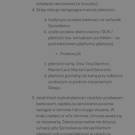
składania zamówienia (w koszyku).
Sklep oferuje następujące metody płatności:
tradycyjny przelew bankowy na rachunek
Sprzedawcy
szybki przelew elektroniczny / BLIK /
płatność tzw. wirtualnym portfelem - za
pośrednictwem platformy płatniczej:
Przelewy24
płatność kartą: Visa, Visa Electron,
MasterCard, MasterCard Electronic
płatność gotówką lub kartą przy odbiorze
osobistym w punkcie stacjonarnym
Sklepu
Jeżeli klient wybrał płatność zwykłym przelewem
bankowym, zapłata za zamówienie powinna
nastąpić w terminie 1 dni od jego złożenia. W
braku zapłaty w w/w terminie, Umowę uważa się
za niezawartą. Zdanie poprzednie nie dotyczy
sytuacji, gdy Sprzedawca oferuje klientom
płatność odroczoną/płatność w ratach za