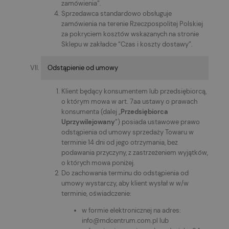
zamówienia”.
Sprzedawca standardowo obsługuje
zamówienia na terenie Rzeczpospolitej Polskiej
za pokryciem kosztów wskazanych na stronie
Sklepu w zakładce “Czas i koszty dostawy”.
Odstąpienie od umowy
Klient będący konsumentem lub przedsiębiorcą,
o którym mowa w art. 7aa ustawy o prawach
konsumenta (dalej „
Przedsiębiorca
Uprzywilejowany
”) posiada ustawowe prawo
odstąpienia od umowy sprzedaży Towaru w
terminie 14 dni od jego otrzymania, bez
podawania przyczyny, z zastrzeżeniem wyjątków,
o których mowa poniżej.
Do zachowania terminu do odstąpienia od
umowy wystarczy, aby klient wysłał w w/w
terminie, oświadczenie:
w formie elektronicznej na adres:
info@mdcentrum.com.pl lub