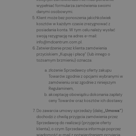
wypełniać formularza zamówienia swoimi
danymi osobowymi.
Klient może bez ponoszenia jakichkolwiek
kosztów w każdym czasie zrezygnować z
posiadania konta. W tym celu należy wysłać
swoją rezygnację na adres e-mail:
info@mdcentrum.com.pl.
Zatwierdzenie przez klienta zamówienia
przyciskiem „Kupuję i płacę” (lub innego o
tożsamym brzmieniu) oznacza:
złożenie Sprzedawcy oferty zakupu
Towarów zgodnie z opcjami wybranymi w
zamówieniu oraz zgodnie z niniejszym
Regulaminem,
akceptację obowiązku dokonania zapłaty
ceny Towarów oraz kosztów ich dostawy.
Do zawarcia umowy sprzedaży (dalej
„Umowa”
)
dochodzi z chwilą przyjęcia zamówienia przez
Sprzedawcę do realizacji (przyjęcie oferty
klienta), o czym Sprzedawca informuje poprzez
wiadomość e-mail z potwierdzeniem przyjęcia