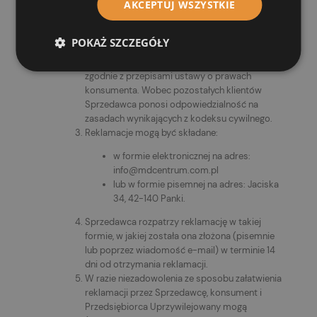
AKCEPTUJ WSZYSTKIE
Sprzedawca zobowiązany jest dostarczyć
klientowi Towary zgodne z Umową.
Wobec konsumentów i Przedsiębiorców
POKAŻ SZCZEGÓŁY
Uprzywilejowanych Sprzedawca ponosi
odpowiedzialność za zgodność Towarów
zgodnie z przepisami ustawy o prawach
konsumenta. Wobec pozostałych klientów
Sprzedawca ponosi odpowiedzialność na
zasadach wynikających z kodeksu cywilnego.
Reklamacje mogą być składane:
w formie elektronicznej na adres:
info@mdcentrum.com.pl
lub w formie pisemnej na adres: Jaciska
34, 42-140 Panki.
Sprzedawca rozpatrzy reklamację w takiej
formie, w jakiej została ona złożona (pisemnie
lub poprzez wiadomość e-mail) w terminie 14
dni od otrzymania reklamacji.
W razie niezadowolenia ze sposobu załatwienia
reklamacji przez Sprzedawcę, konsument i
Przedsiębiorca Uprzywilejowany mogą