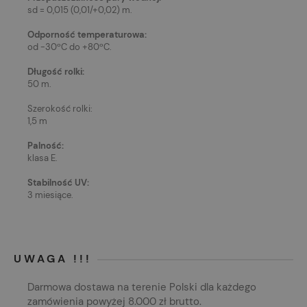
sd = 0,015 (­0,01/+0,02) m.
Odporność temperaturowa:
od ­-30ºC do +80ºC.
Długość rolki:
50 m.
Szerokość rolki:
1,5 m
Palność:
klasa E.
Stabilność UV:
3 miesiące.
UWAGA !!!
Darmowa dostawa na terenie Polski dla każdego
zamówienia powyżej 8.000 zł brutto.