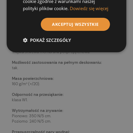
cookie zgodnie z warunkami naszej
polityki plików cookie.
Dowiedz się więcej
Zastosowanie:
AKCEPTUJ WSZYSTKIE
Wysokoparo­-przepuszczalna, wodoodporna membrana
wstępnego krycia do układania na deskowaniu lub
termoizolacji.
POKAŻ SZCZEGÓŁY
Materiał:
Trójwarstwowa membrana polipropylenowa.
Możliwość zastosowania na pełnym deskowaniu:
tak.
Masa powierzchniowa:
160 g/m² (+/­20).
Odporność na przesiąkanie:
klasa W1.
Wytrzymałość na zrywanie:
Pionowo: 350 N/5 cm.
Poziomo: 240 N/5 cm.
Przepuszczalność pary wodnej: