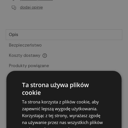
dodaj opinię
Opis
Bezpieczeństwo
Koszty dostawy
Cena nie zawiera ewentualnych kosztów płatności
Produkty powiązane
Opinie o produkcie (0)
Ta strona używa plików
Membrana dachowa mająca za zadanie chronić termoizolację
cookie
przed przenikaniem wilgoci, zarówno tej pochodzącej z
zewnątrz, jak i wytwarzanej przez osoby przebywające w
Ta strona korzysta z plików cookie, aby
budynku. Skutecznie zabezpiecza przed wiatrem i śniegiem,
zapewnić lepszą wygodę użytkowania.
uniemożliwiając wychłodzenie domu nawet przy
Korzystając z tej strony, wyrażasz zgodę
niesprzyjających warunkach atmosferycznych, a zarazem
pozwalając na wymianę powietrza.
na używanie przez nas wszystkich plików