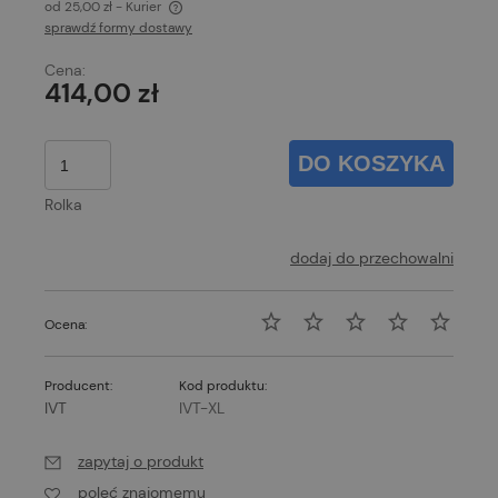
od 25,00 zł
- Kurier
sprawdź formy dostawy
Cena nie zawiera ewentualnych kosztów płatności
Cena:
414,00 zł
DO KOSZYKA
Rolka
dodaj do przechowalni
Ocena:
Producent:
Kod produktu:
IVT
IVT-XL
zapytaj o produkt
poleć znajomemu