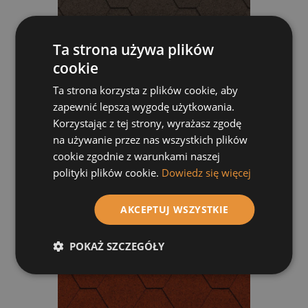
Ta strona używa plików
cookie
Ta strona korzysta z plików cookie, aby
zapewnić lepszą wygodę użytkowania.
Korzystając z tej strony, wyrażasz zgodę
Gont bitumiczny MATIZOL Hexagonalny
Brązowy
na używanie przez nas wszystkich plików
cookie zgodnie z warunkami naszej
92,25 zł
polityki plików cookie.
Dowiedz się więcej
Do koszyka
AKCEPTUJ WSZYSTKIE
POKAŻ SZCZEGÓŁY