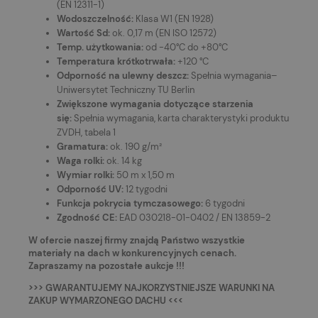
(EN 12311-1)
Wodoszczelność:
Klasa W1 (EN 1928)
Wartość Sd:
ok. 0,17 m (EN ISO 12572)
Temp. użytkowania:
od -40°C do +80°C
Temperatura krótkotrwała:
+120 °C
Odporność na ulewny deszcz:
Spełnia wymagania–
Uniwersytet Techniczny TU Berlin
Zwiększone wymagania dotyczące starzenia
się:
Spełnia wymagania, karta charakterystyki produktu
ZVDH, tabela 1
Gramatura:
ok. 190 g/m²
Waga rolki:
ok. 14 kg
Wymiar rolki:
50 m x 1,50 m
Odporność UV:
12 tygodni
Funkcja pokrycia tymczasowego:
6 tygodni
Zgodność CE:
EAD 030218-01-0402 / EN 13859-2
W ofercie naszej firmy znajdą Państwo wszystkie
materiały na dach w konkurencyjnych cenach.
Zapraszamy na pozostałe aukcje !!!
>>> GWARANTUJEMY NAJKORZYSTNIEJSZE WARUNKI NA
ZAKUP WYMARZONEGO DACHU <<<