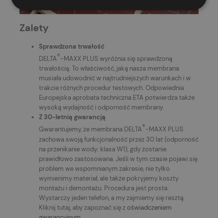
Zalety
Sprawdzona trwałość
®
DELTA
-MAXX PLUS wyróżnia się sprawdzoną
trwałością. To właściwość, jaką nasza membrana
musiała udowodnić w najtrudniejszych warunkach i w
trakcie różnych procedur testowych. Odpowiednia
Europejska aprobata techniczna ETA potwierdza także
wysoką wydajność i odporność membrany.
Z 30-letnią gwarancją
®
Gwarantujemy, że membrana
DELTA
-MAXX PLUS
zachowa swoją funkcjonalność przez 30 lat (odporność
na przenikanie wody: klasa W1), gdy zostanie
prawidłowo zastosowana. Jeśli w tym czasie pojawi się
problem we wspomnianym zakresie, nie tylko
wymienimy materiał, ale także pokryjemy koszty
montażu i demontażu. Procedura jest prosta:
Wystarczy jeden telefon, a my zajmiemy się resztą.
Kliknij tutaj, aby zapoznać się z
oświadczeniem
gwarancyjnym
.