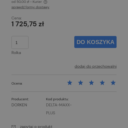
od 50,00 zł
- Kurier
sprawdź formy dostawy
Cena nie zawiera ewentualnych kosztów płatności
Cena:
1 725,75 zł
DO KOSZYKA
Rolka
dodaj do przechowalni
Ocena:
Producent:
Kod produktu:
DORKEN
DELTA-MAXX-
PLUS
zapytaj o produkt