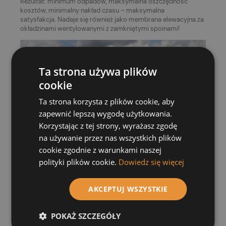
Rezultat: minimum odpadów, maksymalna oszczędność
kosztów, minimalny nakład czasu – maksymalna
satysfakcja. Nadaje się również jako membrana elewacyjna za
okładzinami wentylowanymi z zamkniętymi spoinami!
Ta strona używa plików
cookie
Ta strona korzysta z plików cookie, aby
zapewnić lepszą wygodę użytkowania.
Korzystając z tej strony, wyrażasz zgodę
na używanie przez nas wszystkich plików
cookie zgodnie z warunkami naszej
polityki plików cookie.
Dowiedz się więcej
AKCEPTUJ WSZYSTKIE
POKAŻ SZCZEGÓŁY