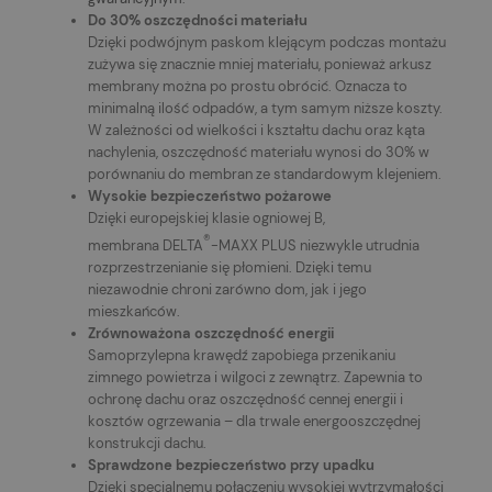
Do 30% oszczędności materiału
Dzięki podwójnym paskom klejącym podczas montażu
zużywa się znacznie mniej materiału, ponieważ arkusz
membrany można po prostu obrócić. Oznacza to
minimalną ilość odpadów, a tym samym niższe koszty.
W zależności od wielkości i kształtu dachu oraz kąta
nachylenia, oszczędność materiału wynosi do 30% w
porównaniu do membran ze standardowym klejeniem.
Wysokie bezpieczeństwo pożarowe
Dzięki europejskiej klasie ogniowej B,
®
membrana
DELTA
-MAXX PLUS niezwykle utrudnia
rozprzestrzenianie się płomieni. Dzięki temu
niezawodnie chroni zarówno dom, jak i jego
mieszkańców.
Zrównoważona oszczędność energii
Samoprzylepna krawędź zapobiega przenikaniu
zimnego powietrza i wilgoci z zewnątrz. Zapewnia to
ochronę dachu oraz oszczędność cennej energii i
kosztów ogrzewania – dla trwale energooszczędnej
konstrukcji dachu.
Sprawdzone bezpieczeństwo przy upadku
Dzięki specjalnemu połączeniu wysokiej wytrzymałości