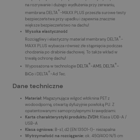
na rozrywanie i dużego wydłużenia przy zerwaniu,
®
membrana
DELTA
-MAXX PLUS przeszła surowe testy
bezpieczeństwa przy upadku i zapewnia znacznie
większe bezpieczeństwo na dachu!
Wysoka elastyczność
®
Rozciągliwy i elastyczny materiał membrany
DELTA
-
MAXX PLUS wybacza również złe stąpnięcia podczas
chodzenia po drabinie dachowej. To także wkład w
trwałą ochronę dachu!
®
®
Wyposażona w technologie
DELTA
-AMS
,
DELTA
-
®
BiCo
i
DELTA
-Ad Tec.
Dane techniczne
Materiał:
Magazynująca wilgoć włóknina PET z
wodoodporną, otwartą dyfuzyjnie powłoką PU. Z
opatentowanymi samoprzylepnymi krawędziami.
Karta charakterystyki produktu ZVDH:
Klasa UDB-A /
USB-A
Klasa ogniowa:
B-s1, d2 (EN 13501-1)- niezapalna
Wytrzymałość na rozciąganie:
ok. 450/400 N/5 cm