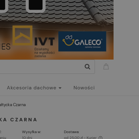
Akcesoria dachowe
Nowości
ałtycka Czarna
CKA CZARNA
:
Wysyłka w:
Dostawa:
aniu
10 dni
od 25,00 zł
- Kurier