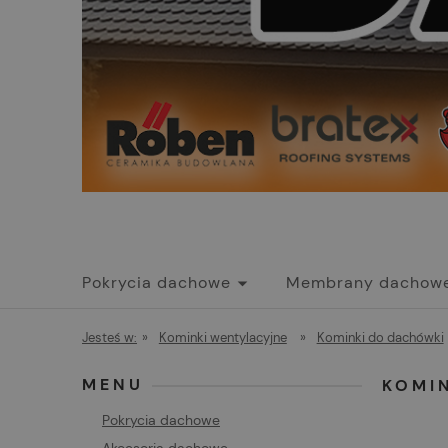
Pokrycia dachowe
Membrany dachow
Promocje
Jesteś w:
»
Kominki wentylacyjne
»
Kominki do dachówki
MENU
KOMI
Pokrycia dachowe