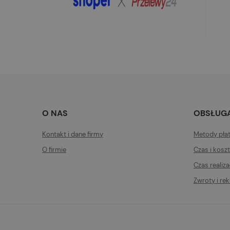
O NAS
OBSŁUGA
Kontakt i dane firmy
Metody pła
O firmie
Czas i kosz
Czas realiz
Zwroty i re