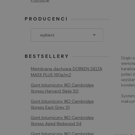
Promocje
PRODUCENCI
BESTSELLERY
Dzięki 
wentyla
Membrana dachowa DORKEN DELTA
kanaliz
połaci 
MAXX PLUS 190g/m2
uzyskan
Gont bitumiczny IKO Cambridge
konden
Xpress Harvard Slate 50
System 
Gont bitumiczny IKO Cambridge
maksyma
Xpress East Grey 51
Gont bitumiczny IKO Cambridge
Xpress Aged Redwood 54
Gont bitumiczny IKO Cambridge