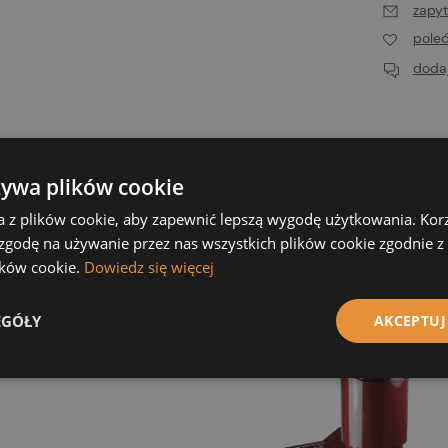
zapyt
pole
dodaj
Bezpieczeństwo
Koszty dostawy
Produkty powi
żywa plików cookie
NTA® – system przejść dachowych i kominków wentylacyjnyc
Cena nie zawiera ewent
a z plików cookie, aby zapewnić lepszą wygodę użytkowania. Korzy
any z wysokiej jakości tworzywa sztucznego.
płatności
 zgodę na używanie przez nas wszystkich plików cookie zgodnie 
lików cookie.
Dowiedz się więcej
UWAGA !!! Kominek produkowany na zamówienie - brak możl
EGÓŁY
AKCEPTUJ