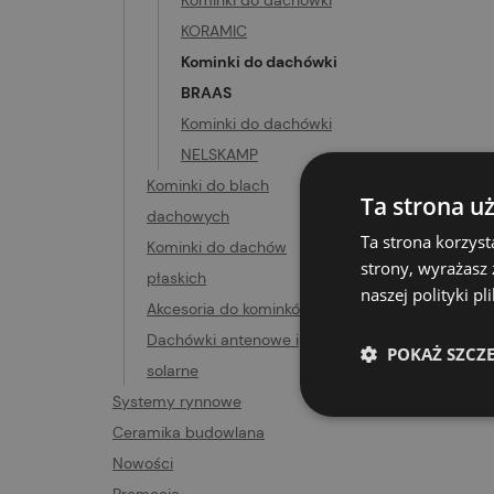
Kominki do dachówki
KORAMIC
Kominki do dachówki
BRAAS
Kominki do dachówki
NELSKAMP
Opis
Kominki do blach
Ta strona u
dachowych
TRIVE
Ta strona korzyst
Kominki do dachów
wykon
strony, wyrażasz
płaskich
naszej polityki p
Akcesoria do kominków
Dachówki antenowe i
POKAŻ SZCZ
solarne
Systemy rynnowe
Ceramika budowlana
Nowości