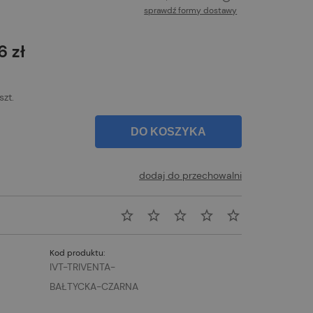
sprawdź formy dostawy
Cena nie zawiera ewentualnych kosztów
płatności
6 zł
szt.
DO KOSZYKA
dodaj do przechowalni
Kod produktu:
IVT-TRIVENTA-
BAŁTYCKA-CZARNA