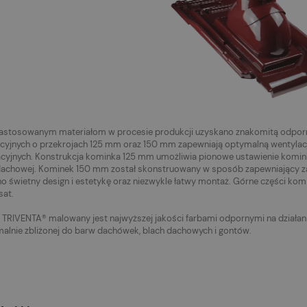
zastosowanym materiałom w procesie produkcji uzyskano znakomitą odpor
cyjnych o przekrojach 125 mm oraz 150 mm zapewniają optymalną wentylac
acyjnych. Konstrukcja kominka 125 mm umożliwia pionowe ustawienie komink
dachowej. Kominek 150 mm został skonstruowany w sposób zapewniający za
o świetny design i estetykę oraz niezwykle łatwy montaż. Górne części ko
sat.
TRIVENTA® malowany jest najwyższej jakości farbami odpornymi na działani
lnie zbliżonej do barw dachówek, blach dachowych i gontów.