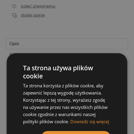
poleć znajomemu
dodaj opinię
Opis
Bezpieczeństwo
Koszty dostawy
Ta strona używa plików
Cena nie zawiera ewentualnych kosztów płatności
cookie
Produkty powiązane
Ta strona korzysta z plików cookie, aby
Opinie o produkcie (0)
zapewnić lepszą wygodę użytkowania.
Korzystając z tej strony, wyrażasz zgodę
Kominek ceramiczny FCB fi110
na używanie przez nas wszystkich plików
odpowietrzający do dachówki
cookie zgodnie z warunkami naszej
polityki plików cookie.
Dowiedz się więcej
BOGEN Innovo 10