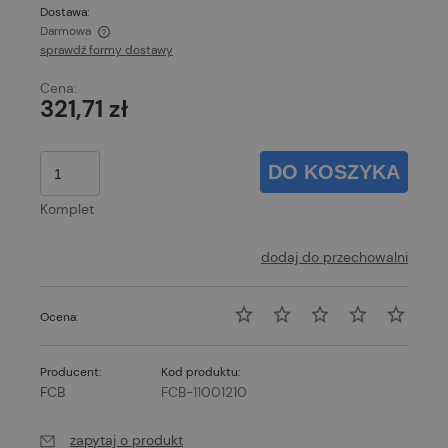
Dostawa:
Darmowa
sprawdź formy dostawy
Cena nie zawiera ewentualnych kosztów płatności
Cena:
321,71 zł
DO KOSZYKA
Komplet
dodaj do przechowalni
Ocena:
Producent:
Kod produktu:
FCB
FCB-11001210
zapytaj o produkt