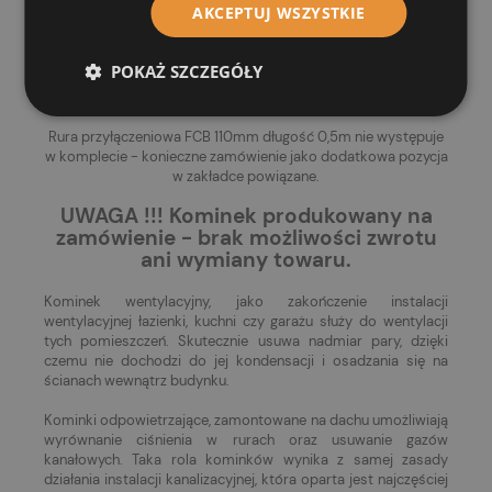
AKCEPTUJ WSZYSTKIE
Kominek występuje pod kątem 90 stopni.
POKAŻ SZCZEGÓŁY
Wewnętrzna średnica 100mm, pasuje do dachówki
ceramicznej BOGEN INNOVO 10.
Rura przyłączeniowa FCB 110mm długość 0,5m nie występuje
w komplecie - konieczne zamówienie jako dodatkowa pozycja
w zakładce powiązane.
UWAGA !!! Kominek produkowany na
zamówienie - brak możliwości zwrotu
ani wymiany towaru.
Kominek wentylacyjny, jako zakończenie instalacji
wentylacyjnej łazienki, kuchni czy garażu służy do wentylacji
tych pomieszczeń. Skutecznie usuwa nadmiar pary, dzięki
czemu nie dochodzi do jej kondensacji i osadzania się na
ścianach wewnątrz budynku.
Kominki odpowietrzające, zamontowane na dachu umożliwiają
wyrównanie ciśnienia w rurach oraz usuwanie gazów
kanałowych. Taka rola kominków wynika z samej zasady
działania instalacji kanalizacyjnej, która oparta jest najczęściej